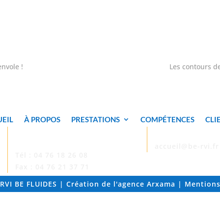
envole !
Les contours d
EIL
À PROPOS
PRESTATIONS
COMPÉTENCES
CLI
CONTACTEZ-
MAIL


NOUS !
accueil@be-rvi.fr
Tél : 04 76 18 26 08
Fax : 04 76 21 37 71
RVI BE FLUIDES | Création de l'agence
Arxama
|
Mentions