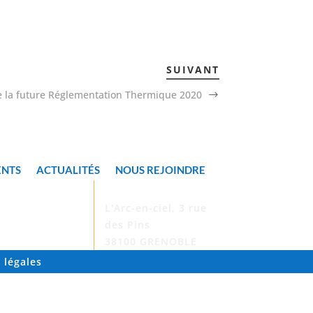
SUIVANT
e la future Réglementation Thermique 2020
ENTS
ACTUALITÉS
NOUS REJOINDRE
ADRESSE

L'Arc-en-ciel, 3 rue
des Pins
38100 GRENOBLE
 légales