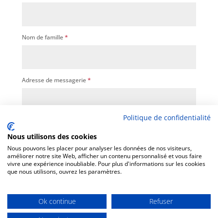
Nom de famille
*
Adresse de messagerie
*
Politique de confidentialité
protection des données
En soumettant ce formulaire, j'accepte que les
Nous utilisons des cookies
informations saisies soient utilisées, exploitées et
Nous pouvons les placer pour analyser les données de nos visiteurs,
améliorer notre site Web, afficher un contenu personnalisé et vous faire
traitées pour permettre de m'envoyer la newsletter.
vivre une expérience inoubliable. Pour plus d'informations sur les cookies
mentions légales
*
que nous utilisons, ouvrez les paramètres.
Envoyer le message
Ok continue
Refuser