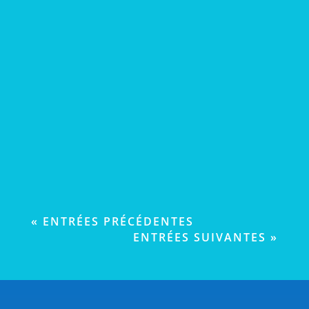
d’Abeau (38)L'Isle-d’Abeau est une commune
française, située dans le...
« ENTRÉES PRÉCÉDENTES
ENTRÉES SUIVANTES »