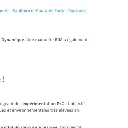
erie – Sanitaire
et
Courants Forts – Courants
e Dynamique
. Une maquette
BIM
a également
 !
igeant de l’
expérimentation E+C-
. L’objectif
ues et environnementales très élevées en
à effet de serre
a été réalisée. Cet objectif