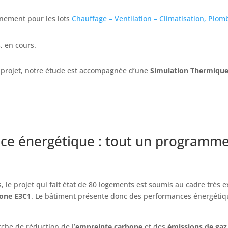
nement pour les lots
Chauffage – Ventilation – Climatisation, Plomb
, en cours.
u projet, notre étude est accompagnée d’une
Simulation Thermiqu
nce énergétique : tout un programme
 le projet qui fait état de 80 logements est soumis au cadre très ex
bone E3C1
. Le bâtiment présente donc des performances énergétiq
che de réduction de l’
empreinte carbone
et des
émissions de gaz 