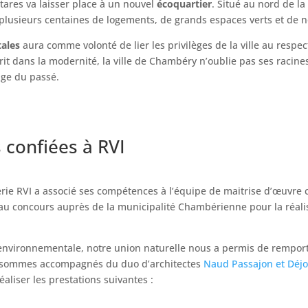
ctares va laisser place à un nouvel
écoquartier
. Situé au nord de la
 plusieurs centaines de logements, de grands espaces verts et d
ales
aura comme volonté de lier les privilèges de la ville au respec
rit dans la modernité, la ville de Chambéry n’oublie pas ses racine
age du passé.
 confiées à RVI
ierie RVI a associé ses compétences à l’équipe de maitrise d’œuvr
é au concours auprès de la municipalité Chambérienne pour la réalis
 environnementale, notre union naturelle nous a permis de remport
us sommes accompagnés du duo d’architectes
Naud
Passajon
et
Déj
liser les prestations suivantes :