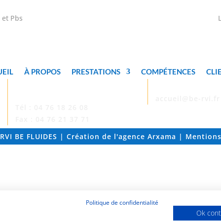
C et Pbs
L
EIL
À PROPOS
PRESTATIONS
COMPÉTENCES
CLI
CONTACTEZ-
MAIL

NOUS !
accueil@be-rvi.fr
Tél : 04 76 18 26 08
Fax : 04 76 21 37 71
RVI BE FLUIDES | Création de l'agence
Arxama
|
Mentions
Politique de confidentialité
Ok cont