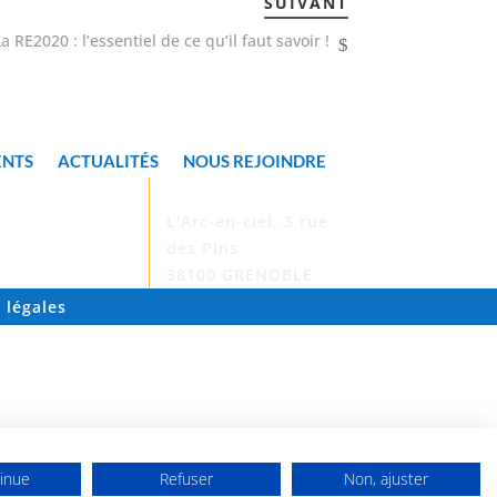
SUIVANT
a RE2020 : l’essentiel de ce qu’il faut savoir !
ENTS
ACTUALITÉS
NOUS REJOINDRE
ADRESSE

L'Arc-en-ciel, 3 rue
des Pins
38100 GRENOBLE
 légales
inue
Refuser
Non, ajuster